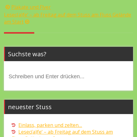
Beitragsnavigation
Plakate und Flyer
Lesec(a)fe‘ – ab Freitag auf dem Stuss am Fluss Gelände
am Start
Suchste was?
Suchen
nach:
neuester Stuss
Einlass, parken und zelten…
Lesec(a)fe‘ – ab Freitag auf dem Stuss am