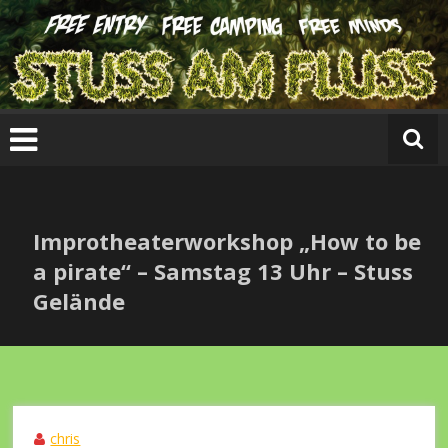
Zum
Inhalt
springen
St
u
s
s
a
m
Fl
Improtheaterworkshop „How to be
u
s
a pirate“ – Samstag 13 Uhr – Stuss
s
Gelände
2
0
1
8
(A
rc
chris