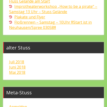
Fluss Gelände am Start
Improtheaterworkshop „How to be a pirate“ –
Samstag 13 Uhr – Stuss Gelände
Plakate und Flyer
Floßrennen – Samstag – 10Uhr !!!Start ist in
Neuhausen/Spree 03058!!!
alter Stuss
Juli 2018
Juni 2018
Mai 2018
Meta-Stuss
Anmelden