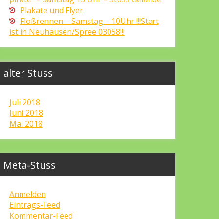
Plakate und Flyer
Floßrennen – Samstag – 10Uhr !!!Start
ist in Neuhausen/Spree 03058!!!
alter Stuss
Juli 2018
Juni 2018
Mai 2018
Meta-Stuss
Anmelden
Eintrags-Feed
Kommentar-Feed