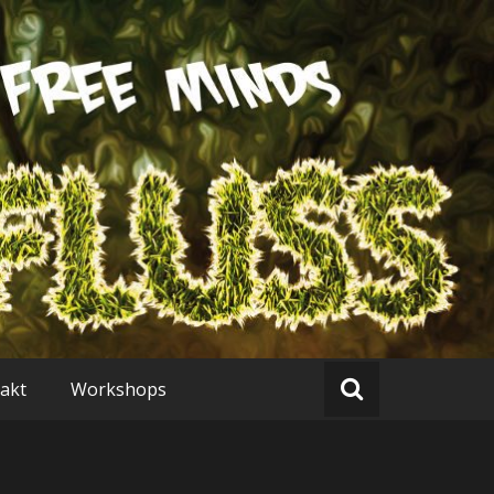
iv)
akt
Workshops